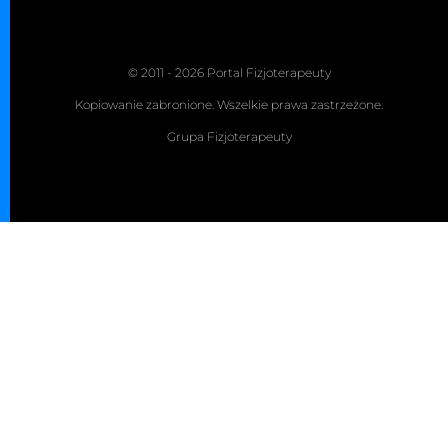
© 2011 - 2026 Portal Fizjoterapeuty
Kopiowanie zabronione. Wszelkie prawa zastrzeżone.
Grupa Fizjoterapeuty