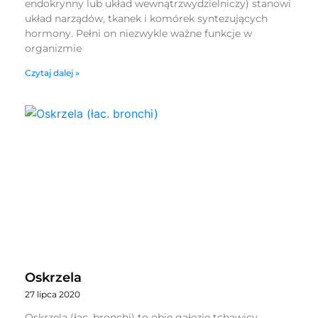
endokrynny lub układ wewnątrzwydzielniczy) stanowi
układ narządów, tkanek i komórek syntezujących
hormony. Pełni on niezwykle ważne funkcje w
organizmie
Czytaj dalej »
Oskrzela
27 lipca 2020
Oskrzela (łac. bronchi) to obie gałęzie tchawicy,