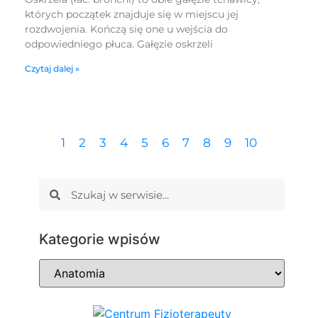
których początek znajduje się w miejscu jej
rozdwojenia. Kończą się one u wejścia do
odpowiedniego płuca. Gałęzie oskrzeli
Czytaj dalej »
1
2
3
4
5
6
7
8
9
10
Kategorie wpisów