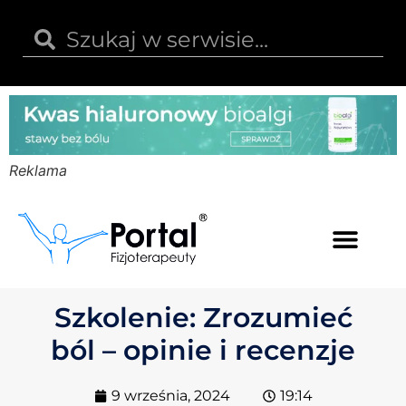
Reklama
Kwas hialuronowy
Opinie i recenzje
Kody rabatowe
Szkolenie: Zrozumieć
ból – opinie i recenzje
9 września, 2024
19:14