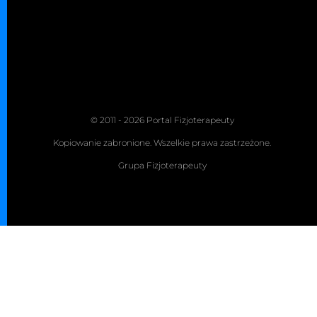
© 2011 - 2026 Portal Fizjoterapeuty
Kopiowanie zabronione. Wszelkie prawa zastrzeżone.
Grupa Fizjoterapeuty