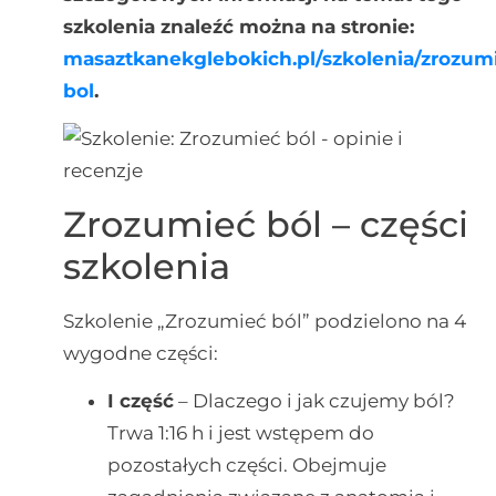
szkolenia znaleźć można na stronie:
masaztkanekglebokich.pl/szkolenia/zrozum
bol
.
Zrozumieć ból – części
szkolenia
Szkolenie „Zrozumieć ból” podzielono na 4
wygodne części:
I część
– Dlaczego i jak czujemy ból?
Trwa 1:16 h i jest wstępem do
pozostałych części. Obejmuje