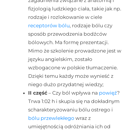
zagadnienia związane z anatomią i
fizjologią ludzkiego ciała, takie jak np.
rodzaje i rozlokowanie w ciele
receptorów bólu
, rodzaje bólu czy
sposób przewodzenia bodźców
bólowych. Ma formę prezentacji.
Mimo że szkolenie prowadzone jest w
języku angielskim, zostało
wzbogacone w polskie tłumaczenie.
Dzięki temu każdy może wynieść z
niego dużo przydatnej wiedzy;
II część
– Czy ból wpływa na
powięź
?
Trwa 1:02 h i skupia się na dokładnym
scharakteryzowaniu bólu ostrego i
bólu przewlekłego
wraz z
umiejętnością odróżniania ich od