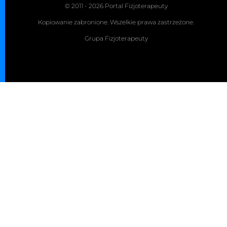
© 2011 - 2026 Portal Fizjoterapeuty
Kopiowanie zabronione. Wszelkie prawa zastrzeżone.
Grupa Fizjoterapeuty