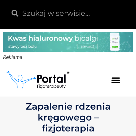
Reklama
Kwas hialuronowy
Opinie i recenzje
Kody rabatowe
Zapalenie rdzenia
kręgowego –
fizjoterapia