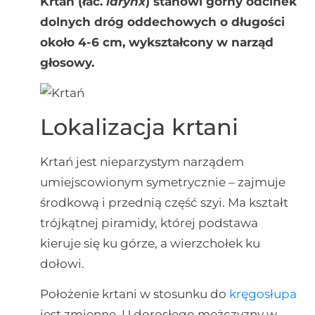
Krtań (łac.
larynx
) stanowi górny odcinek
dolnych dróg oddechowych o długości
około 4-6 cm, wykształcony w narząd
głosowy.
Lokalizacja krtani
Krtań jest nieparzystym narządem
umiejscowionym symetrycznie – zajmuje
środkową i przednią część szyi. Ma kształt
trójkątnej piramidy, której podstawa
kieruje się ku górze, a wierzchołek ku
dołowi.
Położenie krtani w stosunku do
kręgosłupa
jest zmienne. U dorosłego mężczyzny w