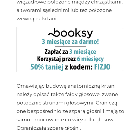
więzadłowe położone między chrząstkami,
a tworami sąsiednimi lub też położone
wewnątrz krtani.
Omawiając budowę anatomiczną krtani
należy opisać także fałdy głosowe, zwane
potocznie strunami głosowymi. Graniczą
one bezpośrednio ze szparą głośni i mają to
samo umocowanie co więzadła głosowe.
Ograniczają szparę głośni.