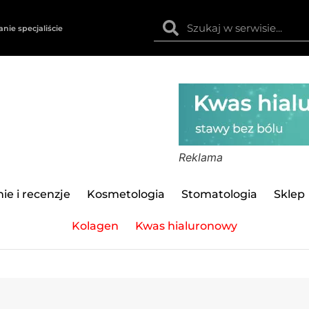
anie specjaliście
Reklama
ie i recenzje
Kosmetologia
Stomatologia
Sklep
Kolagen
Kwas hialuronowy