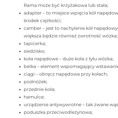
Rama może być krzyżakowa lub stała;
adapter – to miejsce wpięcia kół napęd
środek ciężkości;
camber – jest to nachylenie kół napędowy
większa będzie również zwrotność wózka;
tapicerka;
siedzisko;
koła napędowe – duże koła z tyłu wózka;
belka – element wspomagający wstawani
ciągi – obręcz napędowa przy kołach;
podnóżek;
przednie koła;
hamulce;
urządzenie antywywrotne – tak zwane wąs
poduszka przeciwodleżynowa;