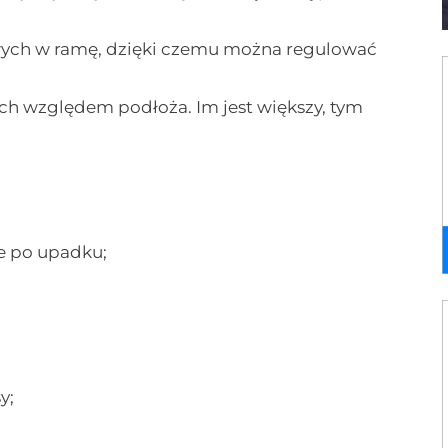
owych w ramę, dzięki czemu można regulować
ch względem podłoża. Im jest większy, tym
e po upadku;
y;