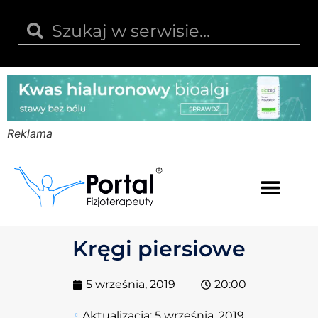
Reklama
Kwas hialuronowy
Opinie i recenzje
Kody rabatowe
Kręgi piersiowe
5 września, 2019
20:00
Aktualizacja:
5 września, 2019