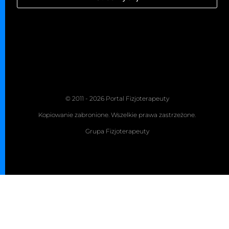
© 2011 - 2026 Portal Fizjoterapeuty
Kopiowanie zabronione. Wszelkie prawa zastrzeżone.
Grupa Fizjoterapeuty