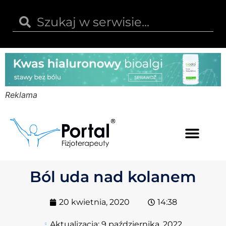
Reklama
Kwas hialuronowy
Opinie i recenzje
Kody rabatowe
Ból uda nad kolanem
20 kwietnia, 2020
14:38
Aktualizacja:
9 października, 2022