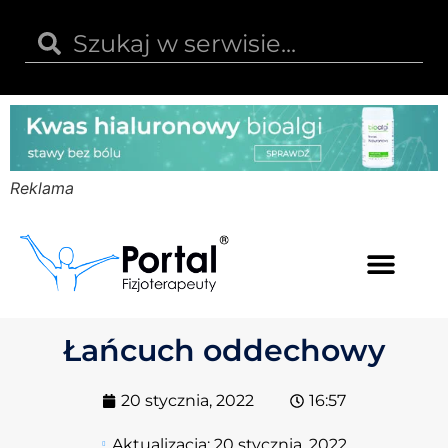
Reklama
Kwas hialuronowy
Opinie i recenzje
Kody rabatowe
Łańcuch oddechowy
20 stycznia, 2022
16:57
Aktualizacja:
20 stycznia, 2022