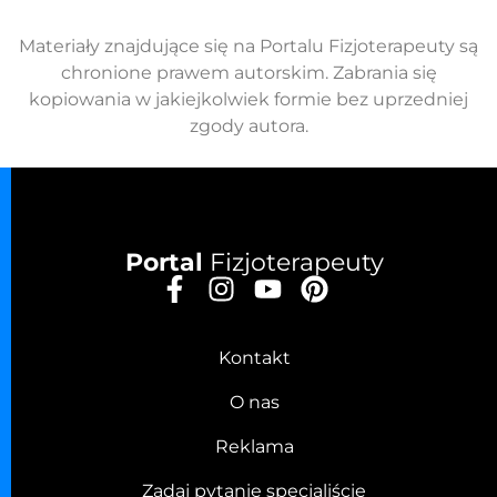
Materiały znajdujące się na Portalu Fizjoterapeuty są
chronione prawem autorskim. Zabrania się
kopiowania w jakiejkolwiek formie bez uprzedniej
zgody autora.
Portal
Fizjoterapeuty
Kontakt
O nas
Reklama
Zadaj pytanie specjaliście