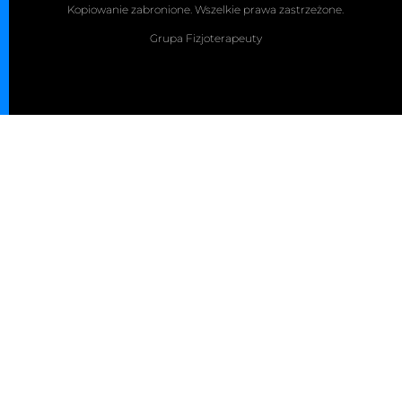
Kopiowanie zabronione. Wszelkie prawa zastrzeżone.
Grupa Fizjoterapeuty