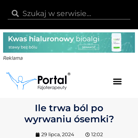
Reklama
Kwas hialuronowy
Opinie i recenzje
Kody rabatowe
Ile trwa ból po
wyrwaniu ósemki?
29 lipca, 2024
12:02