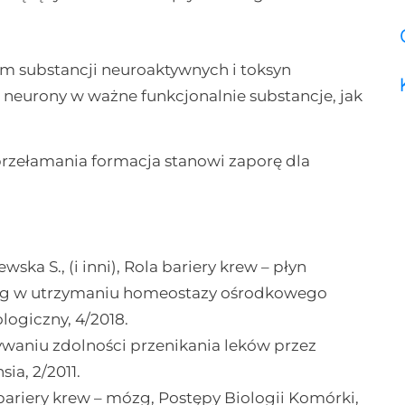
 substancji neuroaktywnych i toksyn
 neurony w ważne funkcjonalnie substancje, jak
przełamania formacja stanowi zaporę dla
ka S., (i inni), Rola bariery krew – płyn
zg w utrzymaniu homeostazy ośrodkowego
ogiczny, 4/2018.
dywaniu zdolności przenikania leków przez
ia, 2/2011.
e bariery krew – mózg, Postępy Biologii Komórki,