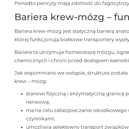
Ponadto pericyty mają zdolność do fagocytozy
Bariera krew-mózg – fu
Bariera krew-mózg jest statyczną barierą anat
której funkcjonują białkowe transportery wypł
Bariera ta utrzymuje homeostazę mózgu, ogr
chemicznych i chroni przed dostępem ksenob
Jak wspomniano we wstępie, struktura została 
krew – mózg:
stanowi fizyczną i enzymatyczną granicę
nerwową;
ma na celu zabezpieczanie ośrodkowego
czynnikami;
umożliwia selektywny transport związkó