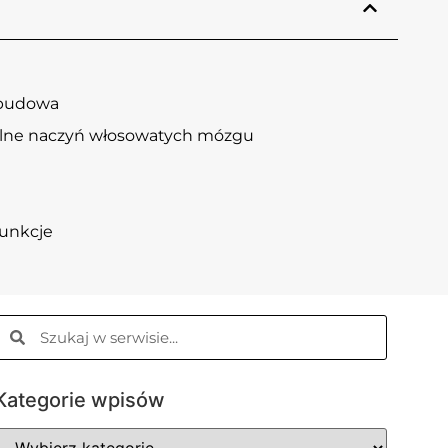
 budowa
alne naczyń włosowatych mózgu
funkcje
Kategorie wpisów