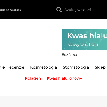
anie specjaliście
Reklama
ie i recenzje
Kosmetologia
Stomatologia
Sklep
Kolagen
Kwas hialuronowy