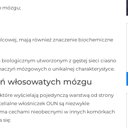
h mózgu;
ulcowej, mają również znaczenie biochemiczne
 biologicznym utworzonym z gęstej sieci ciasno
naczyń mózgowych o unikalnej charakterystyce.
zyń włosowatych mózgu
 które wyścielają pojedynczą warstwą od strony
elialne włośniczek OUN są niezwykle
eloma cechami nieobecnymi w innych komórkach
 się: