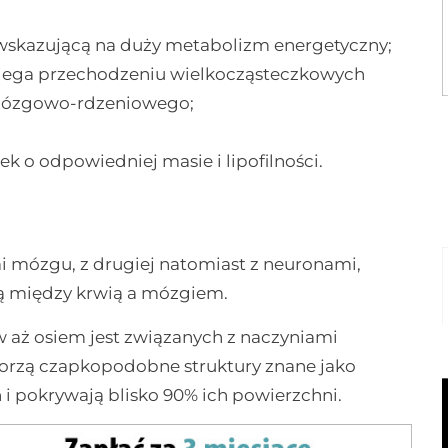
 wskazującą na duży metabolizm energetyczny;
biega przechodzeniu wielkocząsteczkowych
 mózgowo-rdzeniowego;
k o odpowiedniej masie i lipofilności.
ami mózgu, z drugiej natomiast z neuronami,
ą między krwią a mózgiem.
 aż osiem jest związanych z naczyniami
rzą czapkopodobne struktury znane jako
 i pokrywają blisko 90% ich powierzchni.