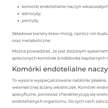
komórki endotelialne naczyń włosowatyc
astrocyty;
pericyty.
Składowe bariery krew-mózg, oprócz roli bud
oraz metaboliczne.
Można powiedzieć, że jest złożonym systemem
splecionych komórek śródbłonka kapilarnych 
Komórki endotelialne nac
To wysoce wyspecjalizowane nabłonki płaskie,
wewnętrznej ściany włośniczek. Komórki endot
specyficzne, ponieważ charakteryzują się wi
endotelialnych organizmu. Do tych cech zalicza