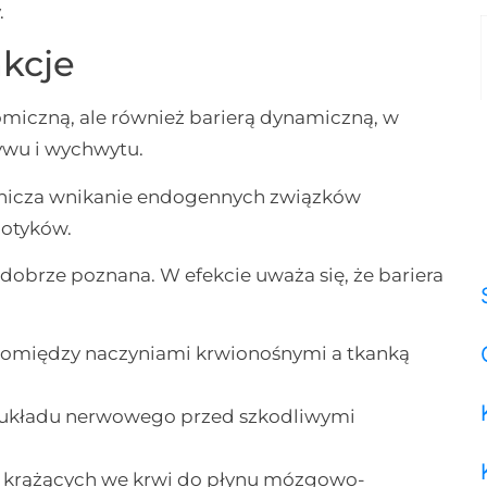
.
nkcje
omiczną, ale również barierą dynamiczną, w
ywu i wychwytu.
anicza wnikanie endogennych związków
iotyków.
dobrze poznana. W efekcie uważa się, że bariera
 pomiędzy naczyniami krwionośnymi a tkanką
 układu nerwowego przed szkodliwymi
w krążących we krwi do płynu mózgowo-