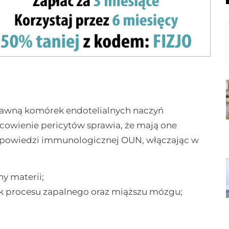
stawną komórek endotelialnych naczyń
owienie pericytów sprawia, że mają one
dpowiedzi immunologicznej OUN, włączając w
y materii;
k procesu zapalnego oraz miąższu mózgu;