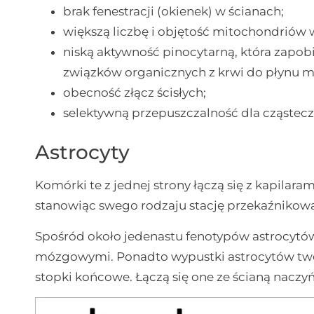
brak fenestracji (okienek) w ścianach;
większą liczbę i objętość mitochondriów
niską aktywność pinocytarną, która zapo
związków organicznych z krwi do płynu
obecność złącz ścisłych;
selektywną przepuszczalność dla cząstecze
Astrocyty
Komórki te z jednej strony łączą się z kapilar
stanowiąc swego rodzaju stację przekaźnikow
Spośród około jedenastu fenotypów astrocytów
mózgowymi. Ponadto wypustki astrocytów two
stopki końcowe. Łączą się one ze ścianą naczyń