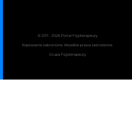
© 2011 - 2026 Portal Fizjoterapeuty
Kopiowanie zabronione. Wszelkie prawa zastrzeżone.
Grupa Fizjoterapeuty