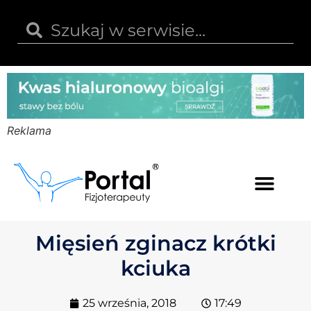
Reklama
Kwas hialuronowy
Opinie i recenzje
Kody rabatowe
Mięsień zginacz krótki
kciuka
25 września, 2018
17:49