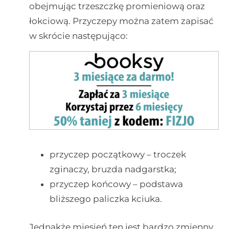
obejmując trzeszczkę promieniową oraz
łokciową. Przyczepy można zatem zapisać
w skrócie następująco:
przyczep początkowy – troczek
zginaczy, bruzda nadgarstka;
przyczep końcowy – podstawa
bliższego paliczka kciuka.
Jednakże mięsień ten jest bardzo zmienny.