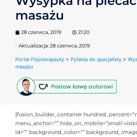
Wysypka na plecac
masażu
28 czerwca, 2019
21:20
Aktualizacja:
28 czerwca, 2019
Portal Fizjoterapeuty
>
Pytania do specjalisty
>
Wys
masażu
[fusion_builder_container hundred_percent=
menu_anchor=”” hide_on_mobile=”small-visibility
id=”” background_color=”” background_image