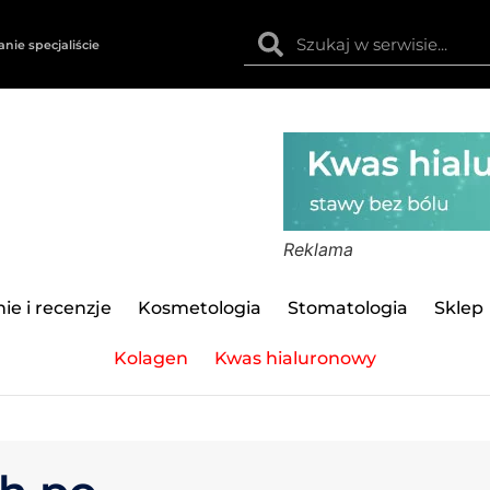
anie specjaliście
Reklama
ie i recenzje
Kosmetologia
Stomatologia
Sklep
Kolagen
Kwas hialuronowy