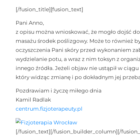
[/fusion_title][fusion_text]
Pani Anno,
z opisu można wnioskować, że mogło dojść do r
masażu środek poślizgowy. Może to również b
oczyszczenia Pani skóry przed wykonaniem zab
wydzielanie potu, a wraz z nim toksyn z organ
innego źródła. Jeżeli objaw nie ustąpił w ciąg
który widząc zmianę i po dokładnym jej przeba
Pozdrawiam i życzę miłego dnia
Kamil Radlak
centrum.fizjoterapeuty.pl
[/fusion_text][/fusion_builder_column][/fusion