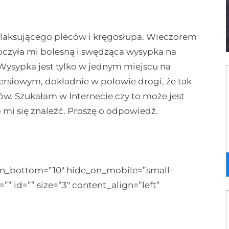
elaksującego pleców i kręgosłupa. Wieczorem
koczyła mi bolesną i swędząca wysypka na
 Wysypka jest tylko w jednym miejscu na
rsiowym, dokładnie w połowie drogi, że tak
ów. Szukałam w Internecie czy to może jest
ło mi się znaleźć. Proszę o odpowiedź.
rgin_bottom=”10″ hide_on_mobile=”small-
ss=”” id=”” size=”3″ content_align=”left”