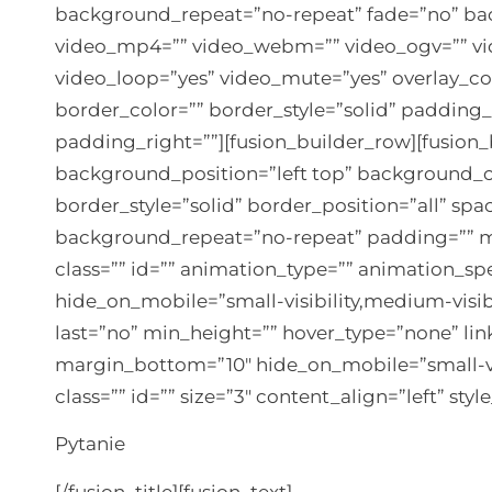
background_repeat=”no-repeat” fade=”no” bac
video_mp4=”” video_webm=”” video_ogv=”” vide
video_loop=”yes” video_mute=”yes” overlay_co
border_color=”” border_style=”solid” padding
padding_right=””][fusion_builder_row][fusion_
background_position=”left top” background_co
border_style=”solid” border_position=”all” s
background_repeat=”no-repeat” padding=”” 
class=”” id=”” animation_type=”” animation_sp
hide_on_mobile=”small-visibility,medium-visibil
last=”no” min_height=”” hover_type=”none” link
margin_bottom=”10″ hide_on_mobile=”small-visib
class=”” id=”” size=”3″ content_align=”left” sty
Pytanie
[/fusion_title][fusion_text]