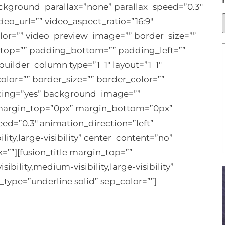
kground_parallax=”none” parallax_speed=”0.3″
o_url=”” video_aspect_ratio=”16:9″
lor=”” video_preview_image=”” border_size=””
_top=”” padding_bottom=”” padding_left=””
builder_column type=”1_1″ layout=”1_1″
lor=”” border_size=”” border_color=””
pacing=”yes” background_image=””
margin_top=”0px” margin_bottom=”0px”
eed=”0.3″ animation_direction=”left”
ity,large-visibility” center_content=”no”
=””][fusion_title margin_top=””
ility,medium-visibility,large-visibility”
le_type=”underline solid” sep_color=””]