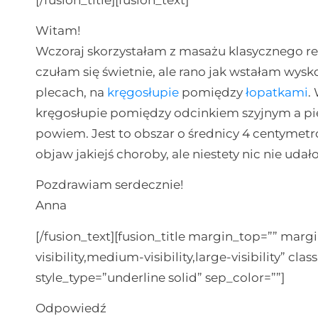
Witam!
Wczoraj skorzystałam z masażu klasycznego r
czułam się świetnie, ale rano jak wstałam wys
plecach, na
kręgosłupie
pomiędzy
łopatkami
.
kręgosłupie pomiędzy odcinkiem szyjnym a pie
powiem. Jest to obszar o średnicy 4 centymetr
objaw jakiejś choroby, ale niestety nic nie uda
Pozdrawiam serdecznie!
Anna
[/fusion_text][fusion_title margin_top=”” ma
visibility,medium-visibility,large-visibility” cla
style_type=”underline solid” sep_color=””]
Odpowiedź