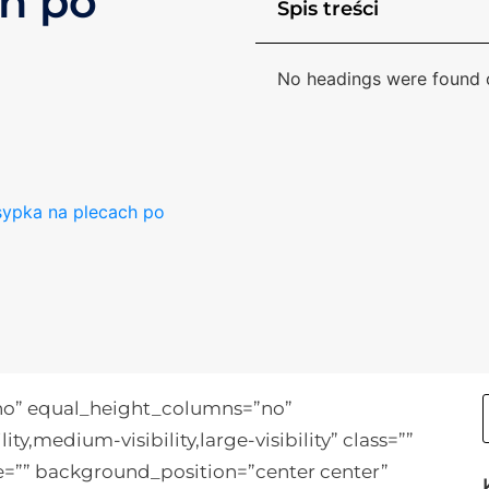
h po
Spis treści
No headings were found o
ypka na plecach po
”no” equal_height_columns=”no”
,medium-visibility,large-visibility” class=””
=”” background_position=”center center”