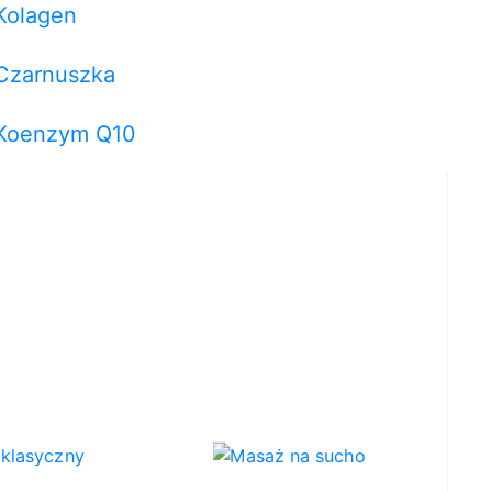
Kolagen
Czarnuszka
Koenzym Q10