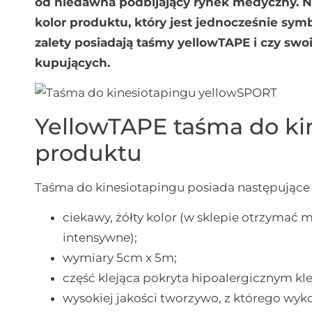
od niedawna podbijający rynek medyczny. N
kolor produktu, który jest jednocześnie symb
zalety posiadają taśmy yellowTAPE i czy sw
kupujących.
YellowTAPE taśma do ki
produktu
Taśma do kinesiotapingu posiada następujące
ciekawy, żółty kolor (w sklepie otrzymać 
intensywne);
wymiary 5cm x 5m;
część klejąca pokryta hipoalergicznym k
wysokiej jakości tworzywo, z którego wy