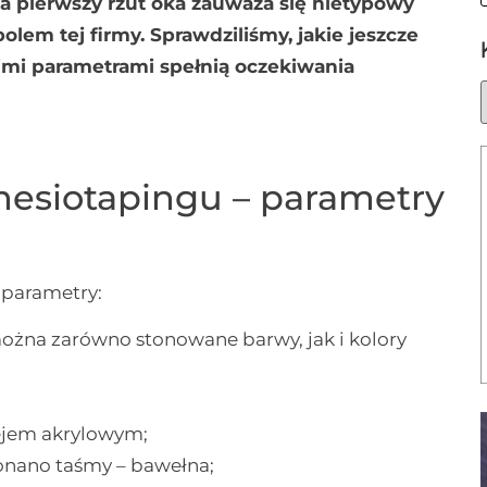
a pierwszy rzut oka zauważa się nietypowy
olem tej firmy. Sprawdziliśmy, jakie jeszcze
oimi parametrami spełnią oczekiwania
nesiotapingu – parametry
 parametry:
można zarówno stonowane barwy, jak i kolory
lejem akrylowym;
konano taśmy – bawełna;