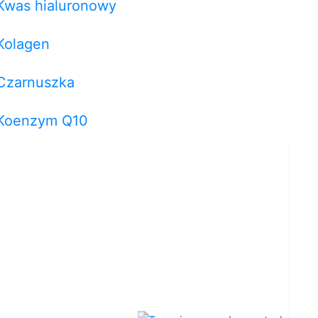
Kwas hialuronowy
Kolagen
Czarnuszka
Koenzym Q10