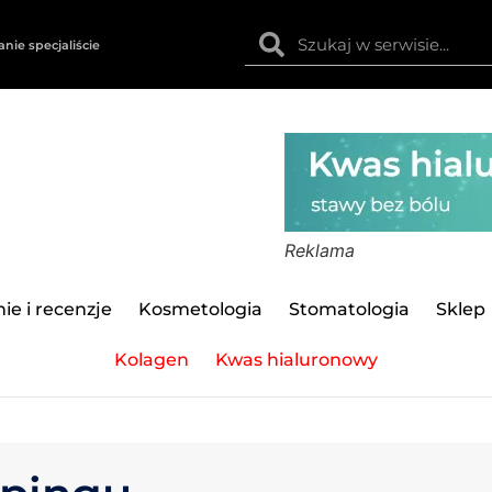
anie specjaliście
Reklama
ie i recenzje
Kosmetologia
Stomatologia
Sklep
Kolagen
Kwas hialuronowy