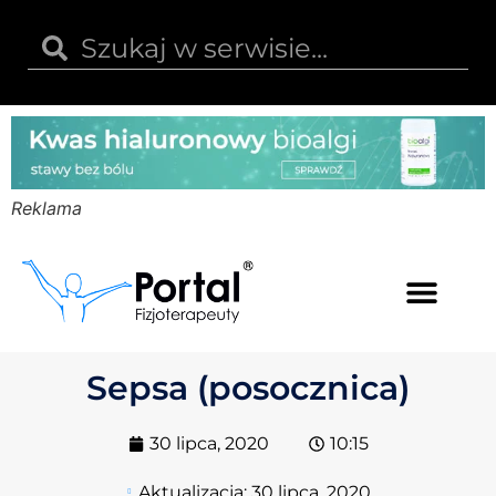
Reklama
Kwas hialuronowy
Opinie i recenzje
Kody rabatowe
Sepsa (posocznica)
30 lipca, 2020
10:15
Aktualizacja:
30 lipca, 2020