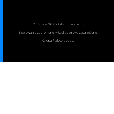
© 2011 - 2026 Portal Fizjoterapeuty
Kopiowanie zabronione. Wszelkie prawa zastrzeżone.
Grupa Fizjoterapeuty