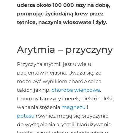
uderza około 100 000 razy na dobę,
pompując życiodajną krew przez
tętnice, naczynia włosowate i żyły.
Arytmia – przyczyny
Przyczyna arytmii jest u wielu
pacjentów niejasna. Uważa się, że
może być wynikiem chorób serca
takich jak np.
choroba wieńcowa
.
Choroby tarczycy i nerek, niektóre leki,
wahania stężenia
magnezu
i
potasu
również mogą się przyczynić
do wystąpienia arytmii. Nadużywanie
kofeiny czy alkoholu, palenie tytoniu