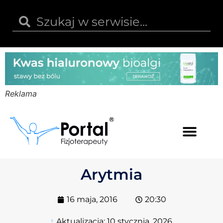
Reklama
Kwas hialuronowy
Opinie i recenzje
Kody rabatowe
Arytmia
16 maja, 2016
20:30
Aktualizacja:
10 stycznia, 2026