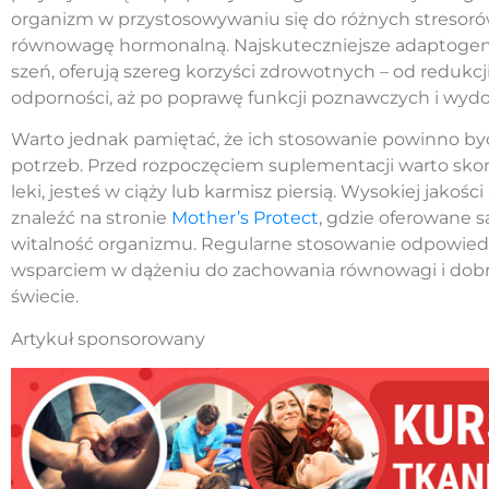
organizm w przystosowywaniu się do różnych stresoró
równowagę hormonalną. Najskuteczniejsze adaptogeny,
szeń, oferują szereg korzyści zdrowotnych – od redukcj
odporności, aż po poprawę funkcji poznawczych i wydol
Warto jednak pamiętać, że ich stosowanie powinno b
potrzeb. Przed rozpoczęciem suplementacji warto skons
leki, jesteś w ciąży lub karmisz piersią. Wysokiej jak
znaleźć na stronie
Mother’s Protect
, gdzie oferowane s
witalność organizmu. Regularne stosowanie odpowi
wsparciem w dążeniu do zachowania równowagi i dob
świecie.
Artykuł sponsorowany