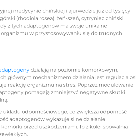
nej medycynie chińskiej i ajurwedzie już od tysięcy
órski (rhodiola rosea), żeń-szeń, cytryniec chiński,
Każdy z tych adaptogenów ma swoje unikalne
nia organizmu w przystosowywaniu się do trudnych
s/adaptogeny
działają na poziomie komórkowym,
Ich głównym mechanizmem działania jest regulacja osi
uje reakcję organizmu na stres. Poprzez modulowanie
adaptogeny pomagają zmniejszyć negatywne skutki
lną.
e układu odpornościowego, co zwiększa odporność
zość adaptogenów wykazuje silne działanie
c komórki przed uszkodzeniami. To z kolei spowalnia
zewlekłych.