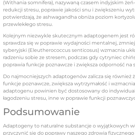
(Withania somnifera), nazywaną czasem indyjskim żeń-
redukcji stresu, poprawie jakości snu i zwiększeniu wyt
potwierdzają, że ashwagandha obniża poziom kortyzol
przewlekłego stresu.
Kolejnym niezwykle skutecznym adaptogenem jest róże
sprawdza się w poprawie wydajności mentalnej, zmniej
syberyjski (Eleutherococcus senticosus) wzmacnia uk
radzeniu sobie ze stresem, podczas gdy cytryniec chińs
poprawia funkcje poznawcze i zwiększa odporność na s
Do najmocniejszych adaptogenów zalicza się również że
funkcje poznawcze, zwiększa wytrzymałość i wzmacni
adaptogenu powinien być dostosowany do indywidualnyc
łagodzeniu stresu, inne w poprawie funkcji poznawczy
Podsumowanie
Adaptogeny to naturalne substancje o wyjątkowych w
przyczynić się do poprawy naszego zdrowia fizycznego 