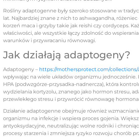
Rośliny adaptogenne były szeroko stosowane w tradycyj
lat. Najbardziej znane z nich to ashwagandha, różeniec g
korzeń maca i grzyby takie jak reishi czy cordyceps. 
właściwości, ale wszystkie łączy zdolność do wspiera
warunków i przywracaniu równowagi.
Jak działają adaptogeny?
Adaptogeny –
https://mothersprotect.com/collection
wpływając na wiele układów organizmu jednocześnie. 
HPA (podwzgórze-przysadka-nadnercza), która kontrol
wydzielania kortyzolu, znanego jako hormon stresu, 
przewlekłego stresu i przywrócić równowagę hormona
Działanie adaptogenne obejmuje również wzmacniani
organizmu na infekcje i wspiera proces gojenia. Więks
antyoksydacyjne, neutralizując wolne rodniki i chronią
procesy starzenia i zmniejsza ryzyko rozwoju chorób pr