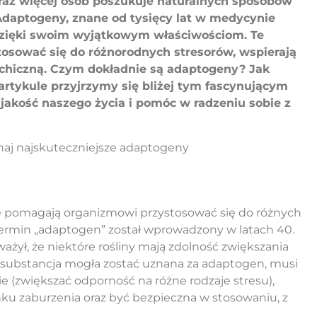
oraz więcej osób poszukuje naturalnych sposobów
daptogeny, znane od tysięcy lat w medycynie
dzięki swoim wyjątkowym właściwościom. Te
osować się do różnorodnych stresorów, wspierają
chiczną. Czym dokładnie są adaptogeny? Jak
 artykule przyjrzymy się bliżej tym fascynującym
jakość naszego życia i pomóc w radzeniu sobie z
re pomagają organizmowi przystosować się do różnych
 Termin „adaptogen” został wprowadzony w latach 40.
ażył, że niektóre rośliny mają zdolność zwiększania
 substancja mogła zostać uznana za adaptogen, musi
ie (zwiększać odporność na różne rodzaje stresu),
ku zaburzenia oraz być bezpieczna w stosowaniu, z