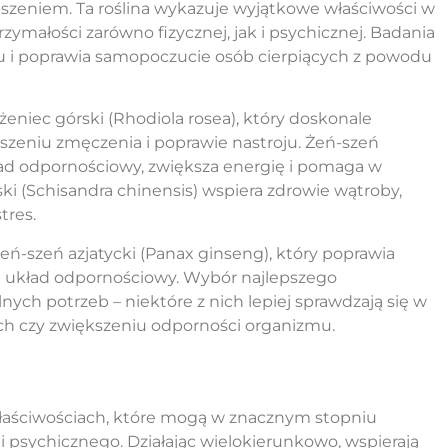
szeniem. Ta roślina wykazuje wyjątkowe właściwości w
rzymałości zarówno fizycznej, jak i psychicznej. Badania
u i poprawia samopoczucie osób cierpiących z powodu
niec górski (Rhodiola rosea), który doskonale
szeniu zmęczenia i poprawie nastroju. Żeń-szeń
ład odpornościowy, zwiększa energię i pomaga w
ki (Schisandra chinensis) wspiera zdrowie wątroby,
tres.
ń-szeń azjatycki (Panax ginseng), który poprawia
a układ odpornościowy. Wybór najlepszego
h potrzeb – niektóre z nich lepiej sprawdzają się w
ch czy zwiększeniu odporności organizmu.
łaściwościach, które mogą w znacznym stopniu
i psychicznego. Działając wielokierunkowo, wspierają