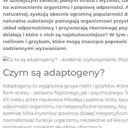
W dzisiejszym świecie, pełnym stresu i wyzwań, c
na wzmocnienie organizmu i poprawę odporności. A
naturalnej, zyskują obecnie ogromną popularność 
naturalne substancje pomagają organizmowi przyst
układ odpornościowy i przywracają równowagę psy
działają i które z nich są najskuteczniejsze? W tym
roślinom i grzybom, które mogą znacząco poprawić 
codziennymi wyzwaniami.
Czym są adaptogeny?
Adaptogeny to wyjątkowa grupa roślin i grzybów, któ
form stresu – zarówno fizycznego, jak i psychicznego.
XX wieku przez naukowca Mikołaja Lazareva, który zauw
odporności organizmu na niespecyficzne stresory. Aby
spełniać kilka kryteriów: powinna działać niespecyficzn
normalizować funkcje organizmu niezależnie od kierun
minimalnym ryzykiem skutków ubocznych.