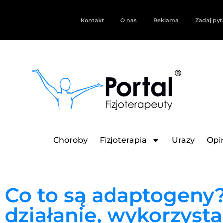
Kontakt
O nas
Reklama
Zadaj pyt
Choroby
Fizjoterapia
Urazy
Opin
Co to są adaptogeny?
działanie, wykorzysta