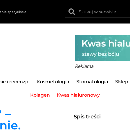
anie specjaliście
Reklama
ie i recenzje
Kosmetologia
Stomatologia
Sklep
Kolagen
Kwas hialuronowy
 –
Spis treści
nie.