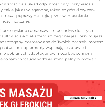
w, wzmacniają układ odpornościowy i przywracają
 takie jak ashwagandha, różeniec górski czy żeń-
i stresu i poprawy nastroju, przez wzmocnienie
ności fizycznej.
yć przemyślane i dostosowane do indywidualnych
ultować się z lekarzem, szczególnie jeśli przyjmujesz
ości adaptogeny, dostosowane do Twoich potrzeb, możesz
ą naturalne suplementy wspierające zdrowie i
ednio dobranych adaptogenów może być cennym
rego samopoczucia w dzisiejszym, pełnym wyzwań