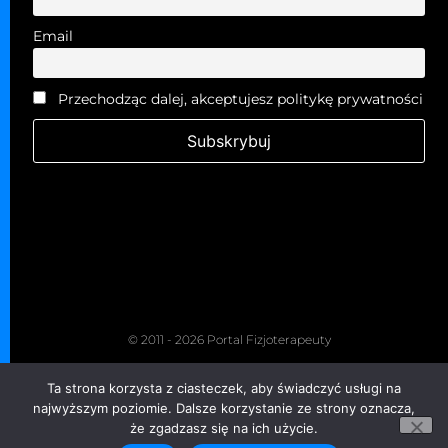
Email
Przechodząc dalej, akceptujesz politykę prywatności
© 2011 - 2026 Portal Fizjoterapeuty
Kopiowanie zabronione. Wszelkie prawa zastrzeżone.
Ta strona korzysta z ciasteczek, aby świadczyć usługi na
Grupa Fizjoterapeuty
najwyższym poziomie. Dalsze korzystanie ze strony oznacza,
że zgadzasz się na ich użycie.