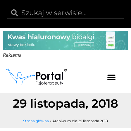
Reklama
Kwas hialuronowy
Opinie i recenzje
Kody rabatowe
29 listopada, 2018
Strona główna
»
Archiwum dla 29 listopada 2018