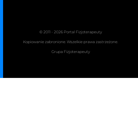
© 2011 - 2026 Portal Fizjoterapeuty
Kopiowanie zabronione. Wszelkie prawa zastrzeżone.
Grupa Fizjoterapeuty