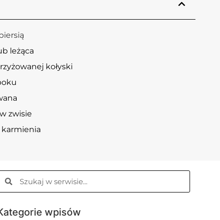
piersią
ub leżąca
krzyżowanej kołyski
 boku
wana
w zwisie
 karmienia
Kategorie wpisów