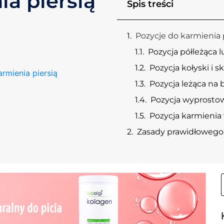
ia piersią
Spis treści
Pozycje do karmienia 
Pozycja półleżąca l
Pozycja kołyski i s
rmienia piersią
Pozycja leżąca na
Pozycja wyprosto
Pozycja karmienia 
Zasady prawidłowego