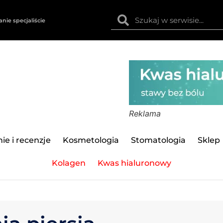
anie specjaliście
Reklama
ie i recenzje
Kosmetologia
Stomatologia
Sklep
Kolagen
Kwas hialuronowy