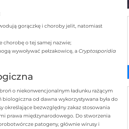
:
odują gorączkę i choroby jelit, natomiast
e chorobę o tej samej nazwie;
 mogą wywoływać pełzakowicę, a
Cryptosporidia
ogiczna
o broń o niekonwencjonalnym ładunku rażącym
 biologiczna od dawna wykorzystywana była do
isy określające bezwzględny zakaz stosowania
ormami prawa międzynarodowego. Do stworzenia
orobotwórcze patogeny, głównie wirusy i