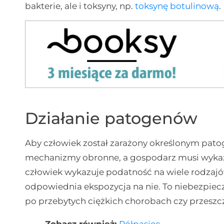
bakterie, ale i toksyny, np.
toksynę botulinową
.
Działanie patogenów
Aby człowiek został zarażony określonym pat
mechanizmy obronne, a gospodarz musi wykaz
człowiek wykazuje podatność na wiele rodzajó
odpowiednia ekspozycja na nie. To niebezpiec
po przebytych ciężkich chorobach czy przeszc
Zobacz również:
Półpasiec
.