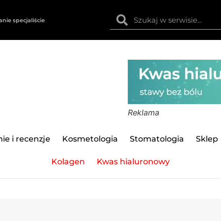
anie specjaliście
Reklama
ie i recenzje
Kosmetologia
Stomatologia
Sklep
Kolagen
Kwas hialuronowy