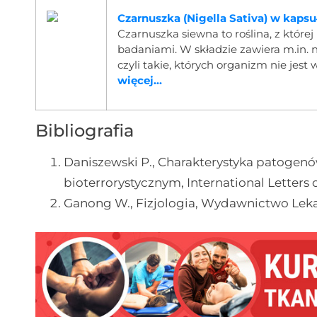
Czarnuszka (Nigella Sativa) w kaps
Czarnuszka siewna to roślina, z które
badaniami. W składzie zawiera m.in.
czyli takie, których organizm nie jes
więcej...
Bibliografia
Daniszewski P., Charakterystyka patoge
bioterrorystycznym, International Letters 
Ganong W., Fizjologia, Wydawnictwo Lek