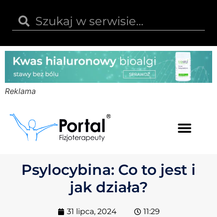
Reklama
Kwas hialuronowy
Opinie i recenzje
Kody rabatowe
Psylocybina: Co to jest i
jak działa?
31 lipca, 2024
11:29