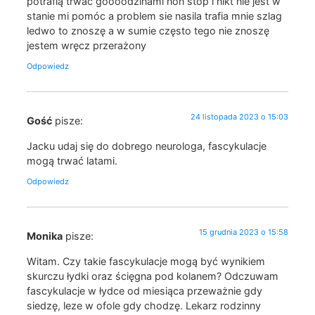
potrafią trwać goooodzinami non stop i nikt nie jest w
stanie mi pomóc a problem sie nasila trafia mnie szlag
ledwo to znoszę a w sumie często tego nie znoszę
jestem wręcz przerażony
Odpowiedz
24 listopada 2023 o 15:03
Gość
pisze:
Jacku udaj się do dobrego neurologa, fascykulacje
mogą trwać latami.
Odpowiedz
15 grudnia 2023 o 15:58
Monika
pisze:
Witam. Czy takie fascykulacje mogą być wynikiem
skurczu łydki oraz ścięgna pod kolanem? Odczuwam
fascykulacje w łydce od miesiąca przeważnie gdy
siedzę, leze w ofole gdy chodzę. Lekarz rodzinny