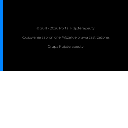
© 2011 - 2026 Portal Fizjoterapeuty
Kopiowanie zabronione. Wszelkie prawa zastrzeżone.
Grupa Fizjoterapeuty