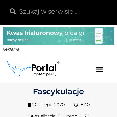
Reklama
Kwas hialuronowy
Opinie i recenzje
Kody rabatowe
Fascykulacje
20 lutego, 2020
18:40
Aktualizacja:
20 lutego, 2020