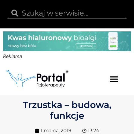
Reklama
Kwas hialuronowy
Opinie i recenzje
Kody rabatowe
Trzustka – budowa,
funkcje
1 marca, 2019
13:24