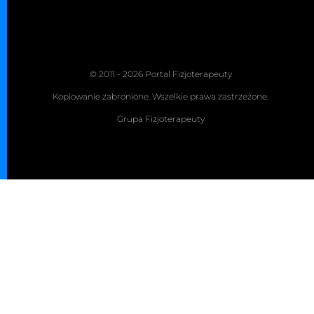
© 2011 - 2026 Portal Fizjoterapeuty
Kopiowanie zabronione. Wszelkie prawa zastrzeżone.
Grupa Fizjoterapeuty