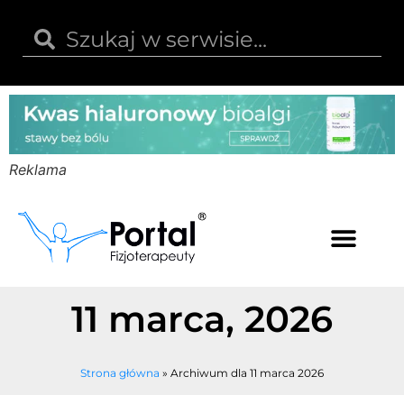
Reklama
Kwas hialuronowy
Opinie i recenzje
Kody rabatowe
11 marca, 2026
Strona główna
»
Archiwum dla 11 marca 2026