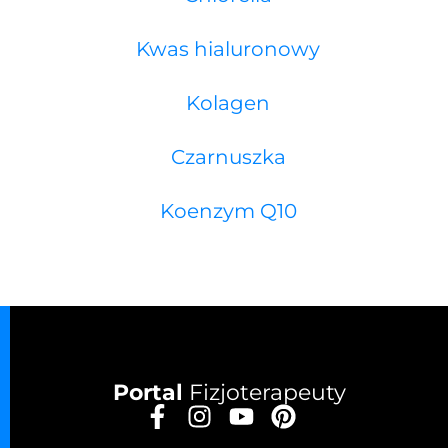
Kwas hialuronowy
Kolagen
Czarnuszka
Koenzym Q10
Portal
Fizjoterapeuty