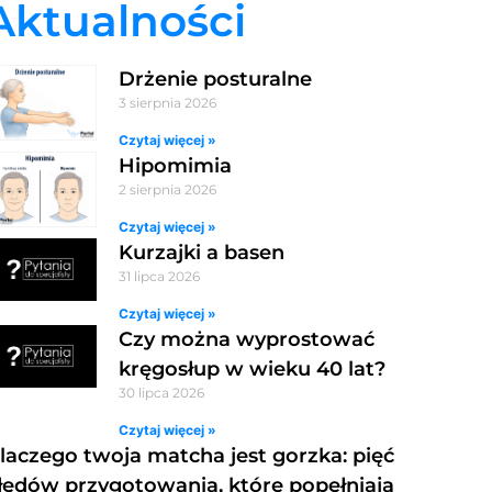
Aktualności
Drżenie posturalne
3 sierpnia 2026
Czytaj więcej »
Hipomimia
2 sierpnia 2026
Czytaj więcej »
Kurzajki a basen
31 lipca 2026
Czytaj więcej »
Czy można wyprostować
kręgosłup w wieku 40 lat?
30 lipca 2026
Czytaj więcej »
laczego twoja matcha jest gorzka: pięć
łędów przygotowania, które popełniają