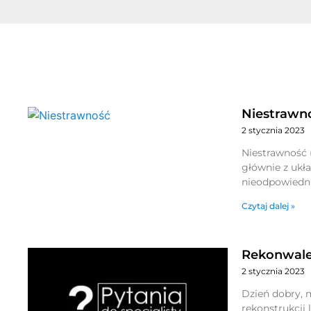
Niestrawn
2 stycznia 2023
Niestrawność 
głównie z ukł
nieodpowiedni
Czytaj dalej »
Rekonwales
2 stycznia 2023
Dzień dobry, 
rekonstrukcji 