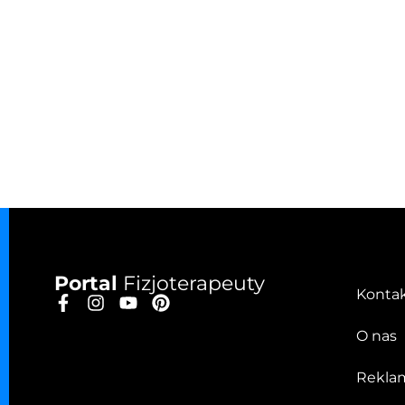
Portal
Fizjoterapeuty
Konta
O nas
Rekla