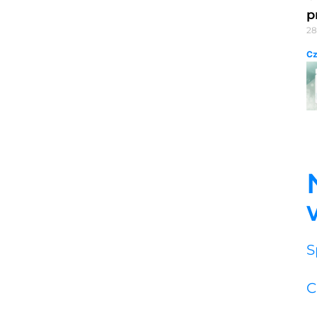
p
28
Cz
S
C