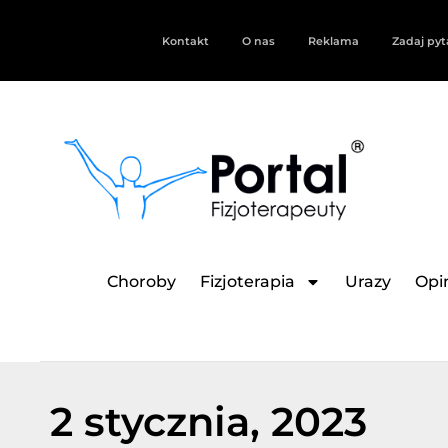
Kontakt
O nas
Reklama
Zadaj pyt
Choroby
Fizjoterapia
Urazy
Opin
2 stycznia, 2023