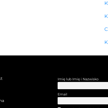
K
K
C
K
kt
Imię lub Imię i Nazwisko
Email
ma