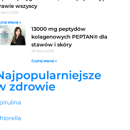
rawie wszyscy
 lipca 2026
ytaj więcej »
13000 mg peptydów
kolagenowych PEPTAN® dla
stawów i skóry
28 lipca 2026
Czytaj więcej »
Najpopularniejsze
w zdrowie
pirulina
hlorella