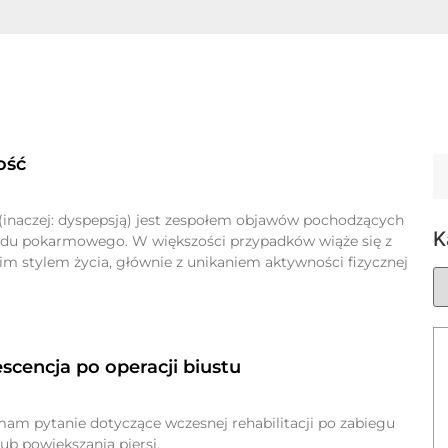
ość
(inaczej: dyspepsją) jest zespołem objawów pochodzących
K
adu pokarmowego. W większości przypadków wiąże się z
m stylem życia, głównie z unikaniem aktywności fizycznej
cencja po operacji biustu
mam pytanie dotyczące wczesnej rehabilitacji po zabiegu
lub powiększania piersi.