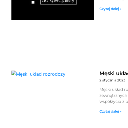
Czytaj dalej »
Męski ukła
2 stycznia 2023
Męski układ r
zewnętrznych 
współżycia z 
Czytaj dalej »