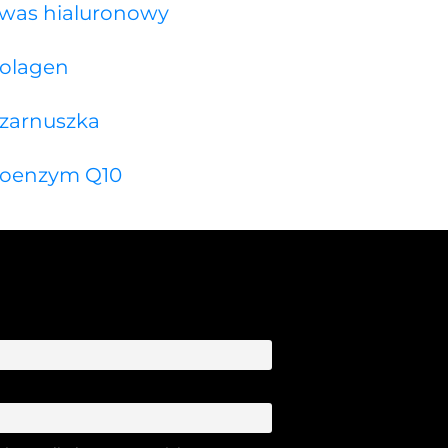
was hialuronowy
olagen
zarnuszka
oenzym Q10