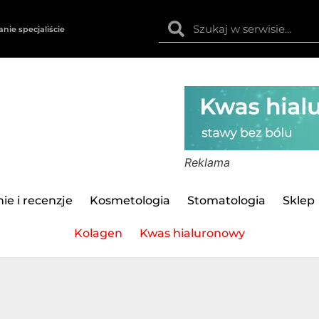
anie specjaliście
Reklama
ie i recenzje
Kosmetologia
Stomatologia
Sklep
Kolagen
Kwas hialuronowy