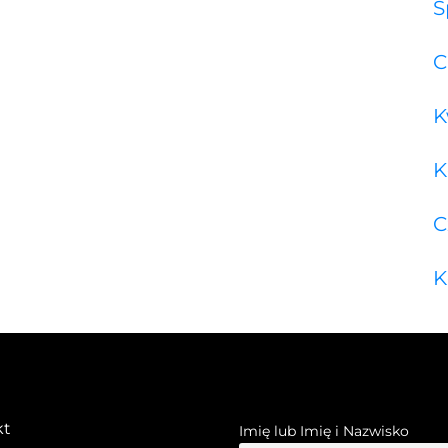
S
C
K
K
C
K
kt
Imię lub Imię i Nazwisko