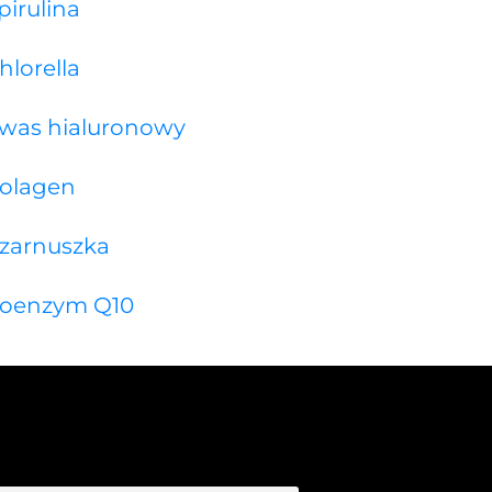
pirulina
hlorella
was hialuronowy
olagen
zarnuszka
oenzym Q10