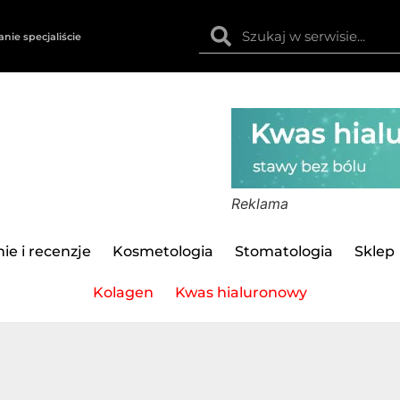
anie specjaliście
Reklama
ie i recenzje
Kosmetologia
Stomatologia
Sklep
Kolagen
Kwas hialuronowy