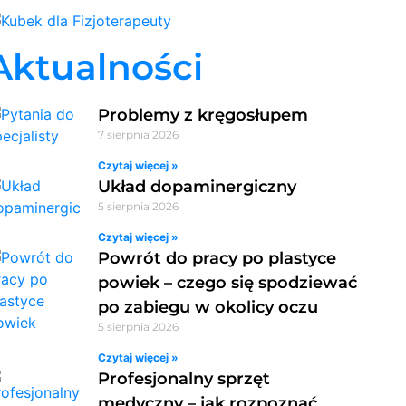
Aktualności
Problemy z kręgosłupem
7 sierpnia 2026
Czytaj więcej »
Układ dopaminergiczny
5 sierpnia 2026
Czytaj więcej »
Powrót do pracy po plastyce
powiek – czego się spodziewać
po zabiegu w okolicy oczu
5 sierpnia 2026
Czytaj więcej »
Profesjonalny sprzęt
medyczny – jak rozpoznać