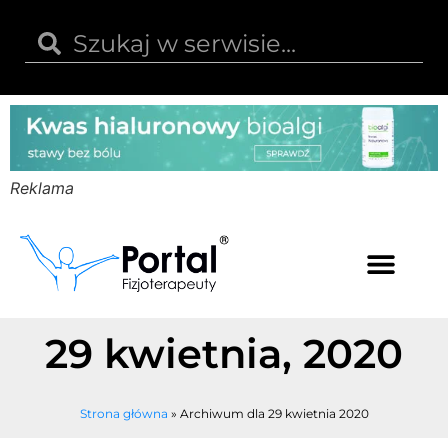
Reklama
Kwas hialuronowy
Opinie i recenzje
Kody rabatowe
29 kwietnia, 2020
Strona główna
»
Archiwum dla 29 kwietnia 2020