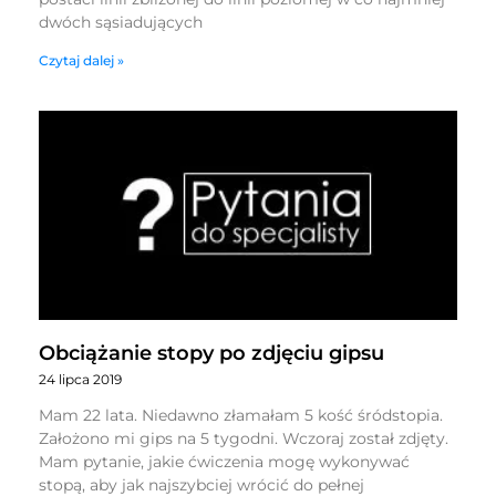
dwóch sąsiadujących
Czytaj dalej »
Obciążanie stopy po zdjęciu gipsu
24 lipca 2019
Mam 22 lata. Niedawno złamałam 5 kość śródstopia.
Założono mi gips na 5 tygodni. Wczoraj został zdjęty.
Mam pytanie, jakie ćwiczenia mogę wykonywać
stopą, aby jak najszybciej wrócić do pełnej