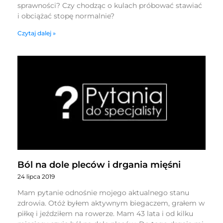
sprawności? Czy chodząc o kulach próbować stawiać
i obciążać stopę normalnie?
Czytaj dalej »
Ból na dole pleców i drgania mięśni
24 lipca 2019
Mam pytanie odnośnie mojego aktualnego stanu
zdrowia. Otóż byłem aktywnym biegaczem, grałem w
piłkę i jeździłem na rowerze. Mam 43 lata i od kilku