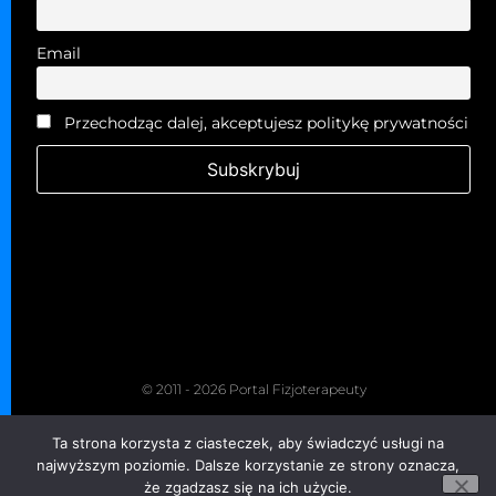
Email
Przechodząc dalej, akceptujesz politykę prywatności
© 2011 - 2026 Portal Fizjoterapeuty
Kopiowanie zabronione. Wszelkie prawa zastrzeżone.
Ta strona korzysta z ciasteczek, aby świadczyć usługi na
Grupa Fizjoterapeuty
najwyższym poziomie. Dalsze korzystanie ze strony oznacza,
że zgadzasz się na ich użycie.