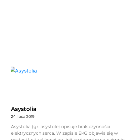
Asystolia
24 lipca 2019
Asystolia (gr. asystole) opisuje brak czynności
elektrycznych serca. W zapisie EKG objawia się w
postaci linii zbliżonej do linii poziomej w co najmniej