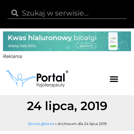
Reklama
Kwas hialuronowy
Opinie i recenzje
Kody rabatowe
24 lipca, 2019
Strona główna
»
Archiwum dla 24 lipca 2019