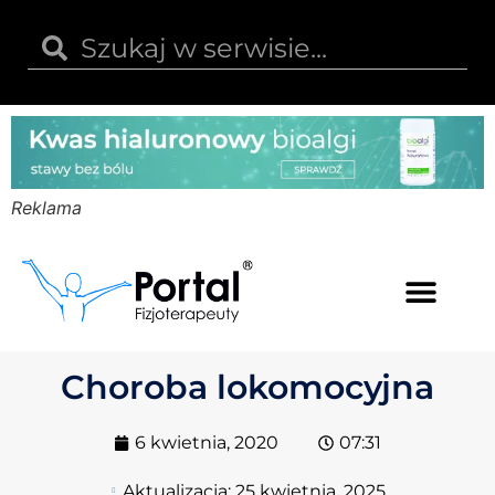
Reklama
Kwas hialuronowy
Opinie i recenzje
Kody rabatowe
Choroba lokomocyjna
6 kwietnia, 2020
07:31
Aktualizacja:
25 kwietnia, 2025