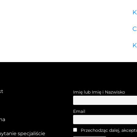
K
C
K
kt
Imię lub Imię i Nazwisko
Email
ma
Przechodząc dalej, akcept
pytanie specjaliście