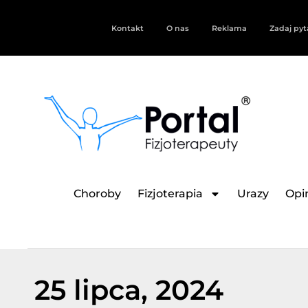
Kontakt
O nas
Reklama
Zadaj pyt
Choroby
Fizjoterapia
Urazy
Opin
25 lipca, 2024