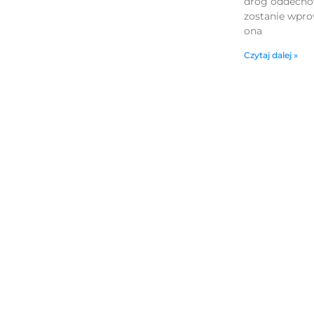
dróg oddechow
zostanie wpro
ona
Czytaj dalej »