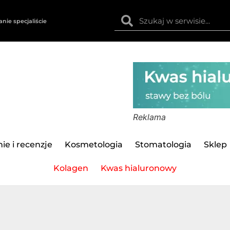
anie specjaliście
Reklama
ie i recenzje
Kosmetologia
Stomatologia
Sklep
Kolagen
Kwas hialuronowy