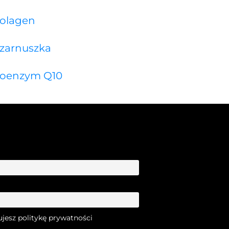
olagen
zarnuszka
oenzym Q10
ujesz politykę prywatności