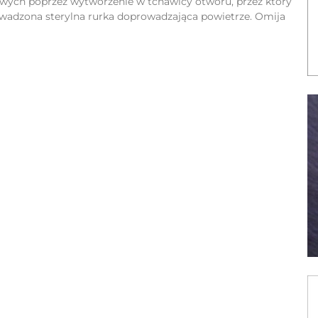
ych poprzez wytworzenie w tchawicy otworu, przez który
wadzona sterylna rurka doprowadzająca powietrze. Omija