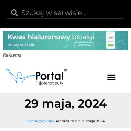
Reklama
Kwas hialuronowy
Opinie i recenzje
Kody rabatowe
29 maja, 2024
Strona główna
»
Archiwum dla 29 maja 2024