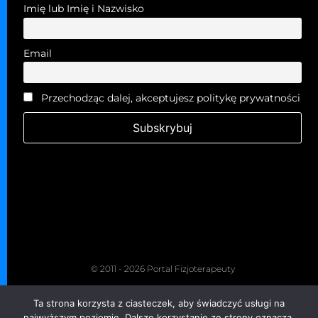
Imię lub Imię i Nazwisko
Email
Przechodząc dalej, akceptujesz politykę prywatności
© 2011 - 2026 Portal Fizjoterapeuty
Kopiowanie zabronione. Wszelkie prawa zastrzeżone.
Ta strona korzysta z ciasteczek, aby świadczyć usługi na
Grupa Fizjoterapeuty
najwyższym poziomie. Dalsze korzystanie ze strony oznacza,