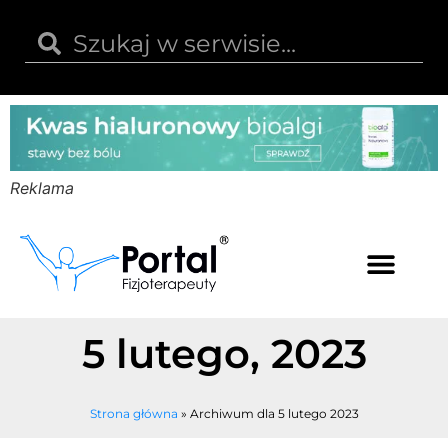
Reklama
Kwas hialuronowy
Opinie i recenzje
Kody rabatowe
5 lutego, 2023
Strona główna
»
Archiwum dla 5 lutego 2023