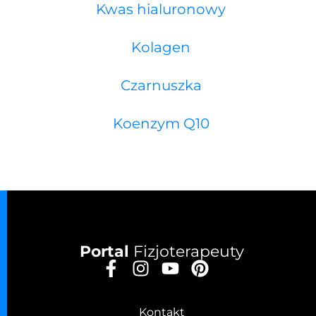
Kwas hialuronowy
Kolagen
Czarnuszka
Koenzym Q10
Portal
Fizjoterapeuty
Kontakt