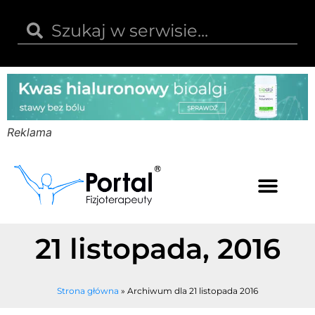
Reklama
Kwas hialuronowy
Opinie i recenzje
Kody rabatowe
21 listopada, 2016
Strona główna
»
Archiwum dla 21 listopada 2016