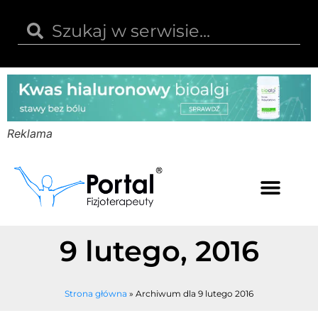
Reklama
Kwas hialuronowy
Opinie i recenzje
Kody rabatowe
9 lutego, 2016
Strona główna
»
Archiwum dla 9 lutego 2016