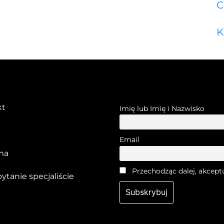
C
K
kt
Imię lub Imię i Nazwisko
Email
ma
Przechodząc dalej, akcept
pytanie specjaliście