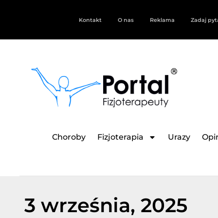
Kontakt
O nas
Reklama
Zadaj pyt
Choroby
Fizjoterapia
Urazy
Opin
3 września, 2025