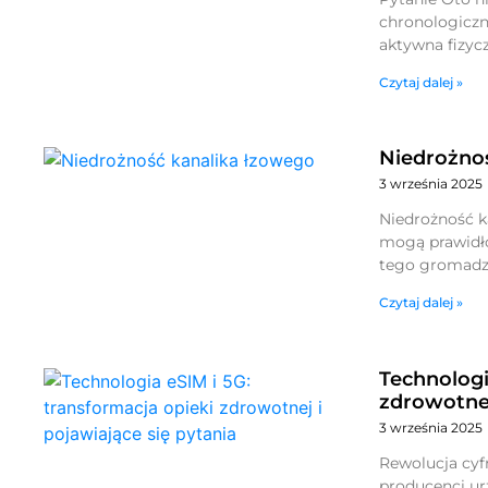
chronologiczn
aktywna fizycz
Czytaj dalej »
Niedrożno
3 września 2025
Niedrożność k
mogą prawidło
tego gromadzą
Czytaj dalej »
Technologi
zdrowotnej
3 września 2025
Rewolucja cyfr
producenci ur