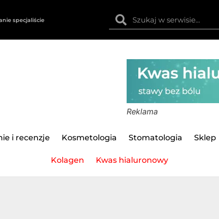
anie specjaliście
Reklama
ie i recenzje
Kosmetologia
Stomatologia
Sklep
Kolagen
Kwas hialuronowy