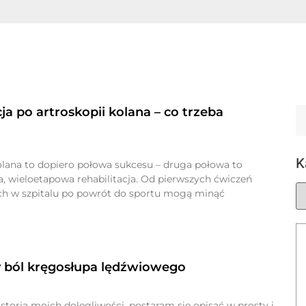
ja po artroskopii kolana – co trzeba
K
olana to dopiero połowa sukcesu – druga połowa to
, wieloetapowa rehabilitacja. Od pierwszych ćwiczeń
h w szpitalu po powrót do sportu mogą minąć
y ból kręgosłupa lędźwiowego
storia moich dolegliwości, postaram się opisać w prosty i