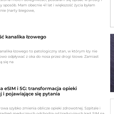
y sposób. Mam obecnie 41 lat i większość życia byłam
nie (narty biegowe,
ść kanalika łzowego
analika łzowego to patologiczny stan, w którym łzy nie
wo odpływać z oka do nosa przez drogi łzowe. Zamiast
 się na
a eSIM i 5G: transformacja opieki
 i pojawiające się pytania
owa szybko zmienia oblicze opieki zdrowotnej. Szpitale i
ządzeń medycznych odchodzą od tradycyjnych kart SIM na