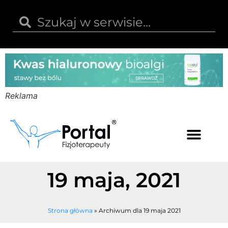
Reklama
Kwas hialuronowy
Opinie i recenzje
Kody rabatowe
19 maja, 2021
Strona główna
»
Archiwum dla 19 maja 2021