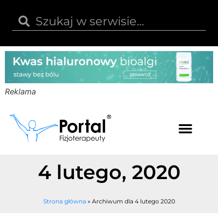
Reklama
Kwas hialuronowy
Opinie i recenzje
Kody rabatowe
4 lutego, 2020
Strona główna
»
Archiwum dla 4 lutego 2020