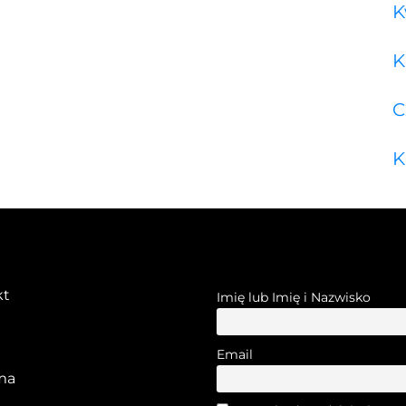
K
K
C
K
kt
Imię lub Imię i Nazwisko
Email
ma