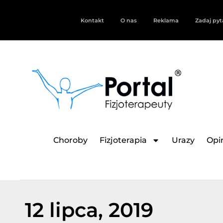
Kontakt
O nas
Reklama
Zadaj pyt
Choroby
Fizjoterapia
Urazy
Opin
12 lipca, 2019