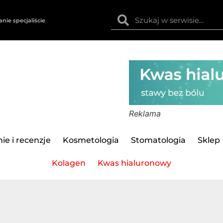
anie specjaliście
Reklama
ie i recenzje
Kosmetologia
Stomatologia
Sklep
Kolagen
Kwas hialuronowy