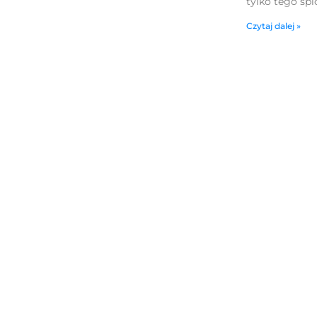
tylko tego splo
Czytaj dalej »