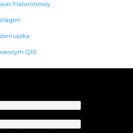
was hialuronowy
olagen
zarnuszka
oenzym Q10