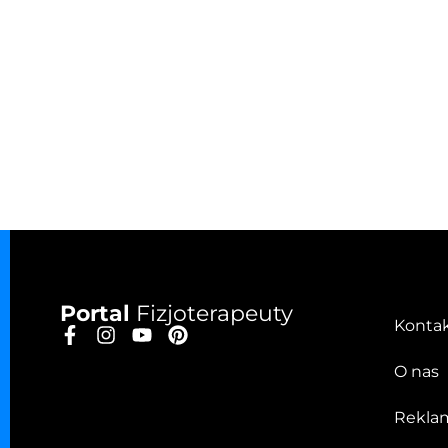
Portal
Fizjoterapeuty
Konta
O nas
Rekla