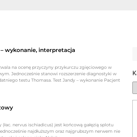
 – wykonanie, interpretacja
zwala na ocenę przyczyny przykurczu zgięciowego w
K
wym. Jednocześnie stanowi rozszerzenie diagnostyki w
atniego testu Thomasa. Test Jandy – wykonanie Pacjent
zowy
(łac. nervus ischiadicus) jest końcową gałęzią splotu
jednocześnie najdłuższym oraz najgrubszym nerwem nie