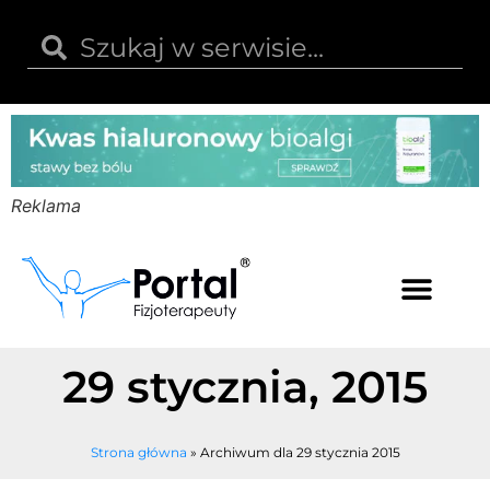
Reklama
Kwas hialuronowy
Opinie i recenzje
Kody rabatowe
29 stycznia, 2015
Strona główna
»
Archiwum dla 29 stycznia 2015