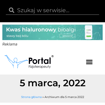
Reklama
Kwas hialuronowy
Opinie i recenzje
Kody rabatowe
5 marca, 2022
Strona główna
»
Archiwum dla 5 marca 2022