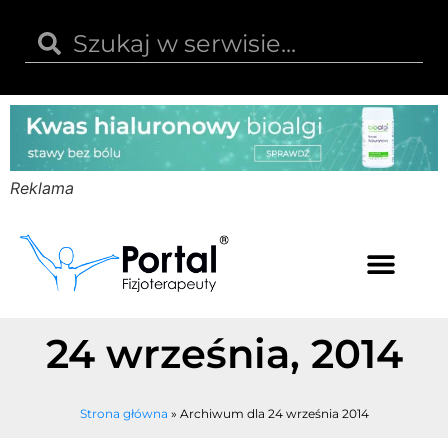
Reklama
Kwas hialuronowy
Opinie i recenzje
Kody rabatowe
24 września, 2014
Strona główna
»
Archiwum dla 24 września 2014