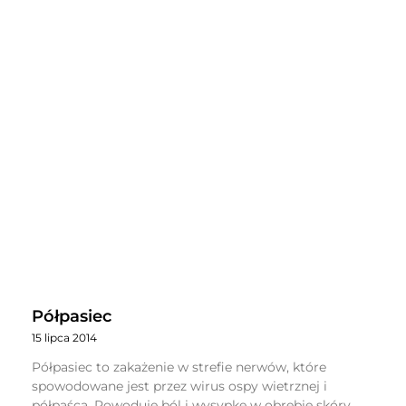
Półpasiec
15 lipca 2014
Półpasiec to zakażenie w strefie nerwów, które
spowodowane jest przez wirus ospy wietrznej i
półpaśca. Powoduje ból i wysypkę w obrębie skóry