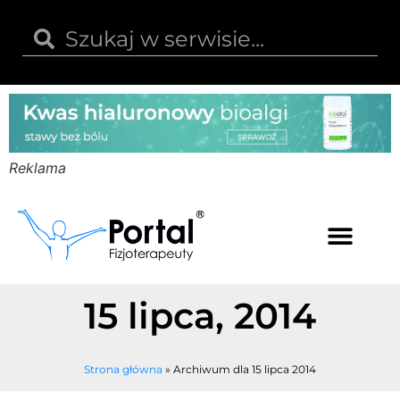
Reklama
Kwas hialuronowy
Opinie i recenzje
Kody rabatowe
15 lipca, 2014
Strona główna
»
Archiwum dla 15 lipca 2014