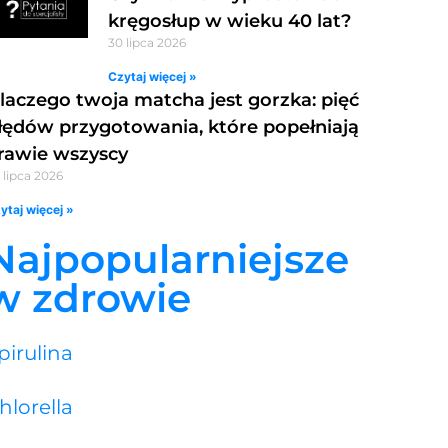
kręgosłup w wieku 40 lat?
30 lipca 2026
Czytaj więcej »
laczego twoja matcha jest gorzka: pięć
łędów przygotowania, które popełniają
rawie wszyscy
 lipca 2026
ytaj więcej »
Najpopularniejsze
w zdrowie
pirulina
hlorella