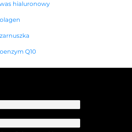
was hialuronowy
olagen
zarnuszka
oenzym Q10