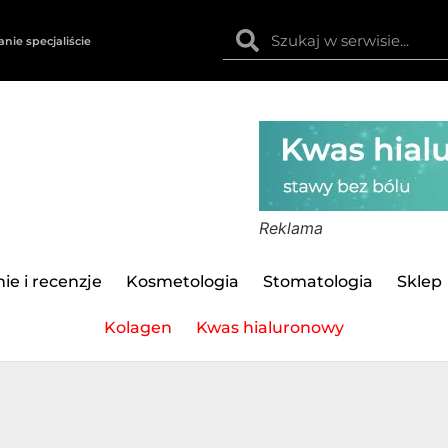
anie specjaliście
Reklama
ie i recenzje
Kosmetologia
Stomatologia
Sklep
Kolagen
Kwas hialuronowy