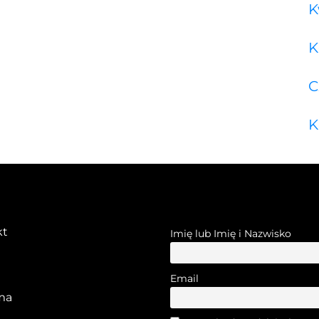
K
K
C
K
kt
Imię lub Imię i Nazwisko
Email
ma