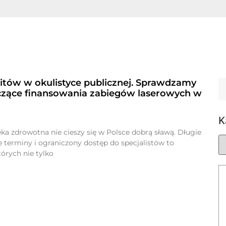
tów w okulistyce publicznej. Sprawdzamy
czące finansowania zabiegów laserowych w
K
ka zdrowotna nie cieszy się w Polsce dobrą sławą. Długie
łe terminy i ograniczony dostęp do specjalistów to
órych nie tylko