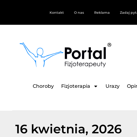
Kontakt
O nas
Reklama
Zadaj pyt
Choroby
Fizjoterapia
Urazy
Opin
16 kwietnia, 2026