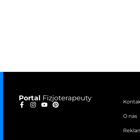
Portal
Fizjoterapeuty
Konta
O nas
Rekla