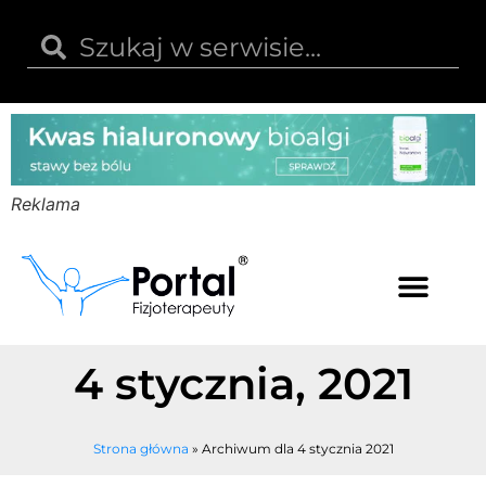
Reklama
Kwas hialuronowy
Opinie i recenzje
Kody rabatowe
4 stycznia, 2021
Strona główna
»
Archiwum dla 4 stycznia 2021