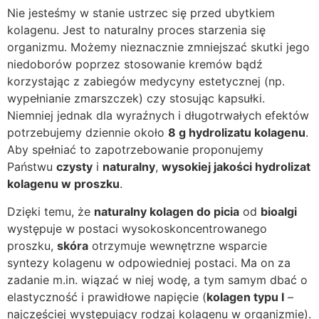
Nie jesteśmy w stanie ustrzec się przed ubytkiem
kolagenu. Jest to naturalny proces starzenia się
organizmu. Możemy nieznacznie zmniejszać skutki jego
niedoborów poprzez stosowanie kremów bądź
korzystając z zabiegów medycyny estetycznej (np.
wypełnianie zmarszczek) czy stosując kapsułki.
Niemniej jednak dla wyraźnych i długotrwałych efektów
potrzebujemy dziennie około
8 g hydrolizatu kolagenu
.
Aby spełniać to zapotrzebowanie proponujemy
Państwu
czysty
i
naturalny
,
wysokiej jakości hydrolizat
kolagenu w proszku
.
Dzięki temu, że
naturalny kolagen do picia
od
bioalgi
występuje w postaci wysokoskoncentrowanego
proszku,
skóra
otrzymuje wewnętrzne wsparcie
syntezy kolagenu w odpowiedniej postaci. Ma on za
zadanie m.in. wiązać w niej wodę, a tym samym dbać o
elastyczność i prawidłowe napięcie (
kolagen typu I
–
najczęściej występujący rodzaj kolagenu w organizmie).