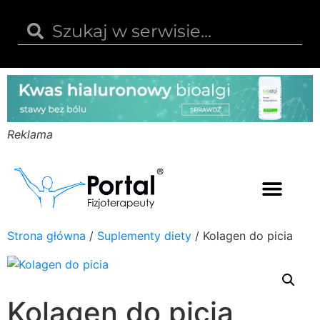
Reklama
Kwas hialuronowy
Opinie i recenzje
Kody rabatowe
Strona główna
/
Suplementy diety
/ Kolagen do picia
Kolagen do picia