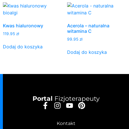
Kwas hialuronowy
Acerola – naturalna
witamina C
119.95
zł
99.95
zł
Dodaj do koszyka
Dodaj do koszyka
Portal
Fizjoterapeuty
Kontakt