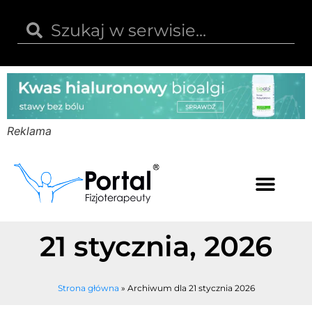
Reklama
Kwas hialuronowy
Opinie i recenzje
Kody rabatowe
21 stycznia, 2026
Strona główna
»
Archiwum dla 21 stycznia 2026