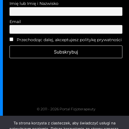
Imię lub Imię i Nazwisko
Email
Przechodząc dalej, akceptujesz politykę prywatności
© 2011 - 2026 Portal Fizjoterapeuty
Kopiowanie zabronione. Wszelkie prawa zastrzeżone.
Ta strona korzysta z ciasteczek, aby świadczyć usługi na
Grupa Fizjoterapeuty
najwyższym poziomie. Dalsze korzystanie ze strony oznacza,