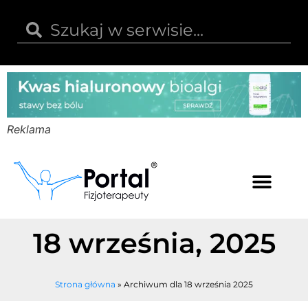
Reklama
Kwas hialuronowy
Opinie i recenzje
Kody rabatowe
18 września, 2025
Strona główna
»
Archiwum dla 18 września 2025